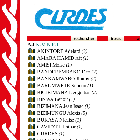
rechercher
titres
a
A-I
K-M
N
P-T
AKINTORE Adelard
(3)
AMARA HAMID Ait
(1)
AMISI Moise
(1)
BANDEREMBAKO Deo
(2)
BANKAMWABO Jimmy
(2)
BARUMWETE Simeon
(1)
BIGIRIMANA Deogratias
(2)
BINWA Benoit
(1)
BIZIMANA Jean Isaac
(1)
BIZIMUNGU Alexis
(5)
BUKASA Nicaise
(1)
CAVIEZEL Lothar
(1)
CURDES
(1)