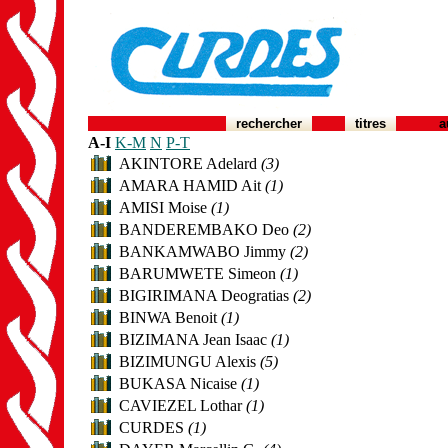
rechercher
titres
a
A-I
K-M
N
P-T
AKINTORE Adelard
(3)
AMARA HAMID Ait
(1)
AMISI Moise
(1)
BANDEREMBAKO Deo
(2)
BANKAMWABO Jimmy
(2)
BARUMWETE Simeon
(1)
BIGIRIMANA Deogratias
(2)
BINWA Benoit
(1)
BIZIMANA Jean Isaac
(1)
BIZIMUNGU Alexis
(5)
BUKASA Nicaise
(1)
CAVIEZEL Lothar
(1)
CURDES
(1)