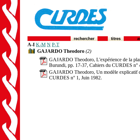
rechercher
titres
a
A-I
K-M
N
P-T
GAJARDO Theodoro
(2)
GAJARDO Theodoro, L'expérience de la planif
Burundi, pp. 17-37, Cahiers du CURDES n° 
GAJARDO Theodoro, Un modèle explicatif de l
CURDES n° 1, Juin 1982.