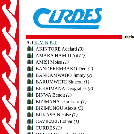
rech
A-I
K-M
N
P-T
AKINTORE Adelard
(3)
AMARA HAMID Ait
(1)
AMISI Moise
(1)
BANDEREMBAKO Deo
(2)
BANKAMWABO Jimmy
(2)
BARUMWETE Simeon
(1)
BIGIRIMANA Deogratias
(2)
BINWA Benoit
(1)
BIZIMANA Jean Isaac
(1)
BIZIMUNGU Alexis
(5)
BUKASA Nicaise
(1)
CAVIEZEL Lothar
(1)
CURDES
(1)