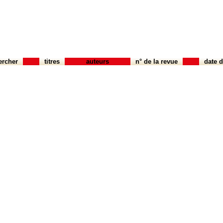
ercher
titres
auteurs
n° de la revue
date d