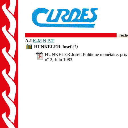
rech
A-I
K-M
N
P-T
HUNKELER Josef
(1)
HUNKELER Josef, Politique monétaire, prix et
n° 2, Juin 1983.