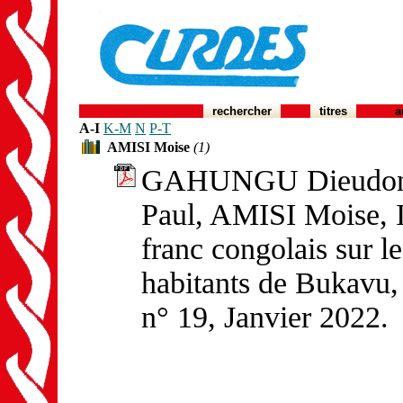
rechercher
titres
a
A-I
K-M
N
P-T
AMISI Moise
(1)
GAHUNGU Dieudon
Paul, AMISI Moise, I
franc congolais sur l
habitants de Bukavu
n° 19, Janvier 2022.