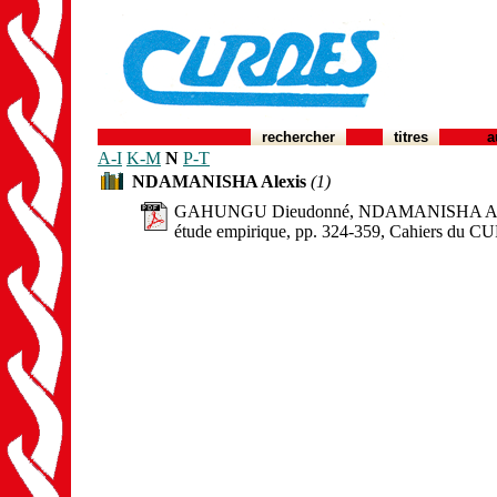
rechercher
titres
a
A-I
K-M
N
P-T
NDAMANISHA Alexis
(1)
GAHUNGU Dieudonné, NDAMANISHA Alexis, Dé
étude empirique, pp. 324-359, Cahiers du C