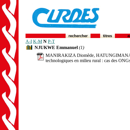
rechercher
titres
a
A-I
K-M
N
P-T
NJUKWE Emmanuel
(1)
MANIRAKIZA Diomède, HATUNGIMANA Hilai
technologiques en milieu rural : cas des ON