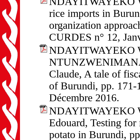
NDAYITWAYEKO Willy
rice imports in Burun
organization approac
CURDES n° 12, Janv
NDAYITWAYEKO Wil
NTUNZWENIMANA 
Claude, A tale of fis
of Burundi, pp. 171
Décembre 2016.
NDAYITWAYEKO Wil
Edouard, Testing for
potato in Burundi, 