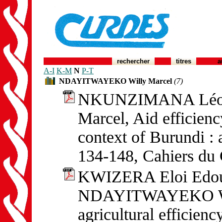
rechercher
titres
a
A-I
K-M
N
P-T
NDAYITWAYEKO Willy Marcel
(7)
NKUNZIMANA Léon
Marcel, Aid efficiency
context of Burundi : 
134-148, Cahiers d
KWIZERA Eloi Edou
NDAYITWAYEKO Willy
agricultural efficienc