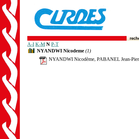
rech
A-I
K-M
N
P-T
NYANDWI Nicodeme
(1)
NYANDWI Nicodème, PABANEL Jean-Pierre, L'