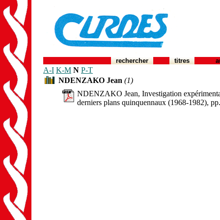
rechercher
titres
a
A-I
K-M
N
P-T
NDENZAKO Jean
(1)
NDENZAKO Jean, Investigation expérimentale
derniers plans quinquennaux (1968-1982), p