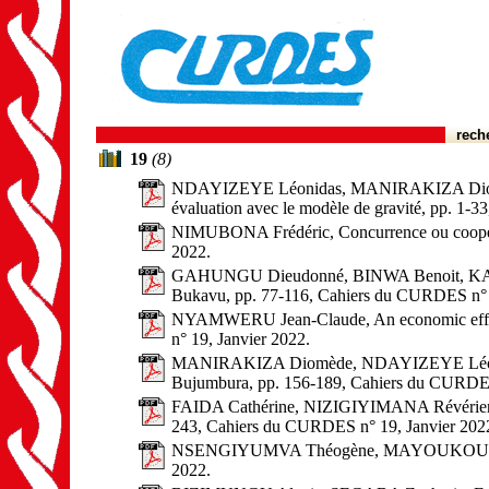
rech
19
(8)
NDAYIZEYE Léonidas, MANIRAKIZA Diomède, In
évaluation avec le modèle de gravité, pp. 1-
NIMUBONA Frédéric, Concurrence ou coopérati
2022.
GAHUNGU Dieudonné, BINWA Benoit, KADUNDU 
Bukavu, pp. 77-116, Cahiers du CURDES n° 
NYAMWERU Jean-Claude, An economic efficien
n° 19, Janvier 2022.
MANIRAKIZA Diomède, NDAYIZEYE Léonidas, M
Bujumbura, pp. 156-189, Cahiers du CURDES
FAIDA Cathérine, NIZIGIYIMANA Révérien, An
243, Cahiers du CURDES n° 19, Janvier 202
NSENGIYUMVA Théogène, MAYOUKOU Célestin,
2022.