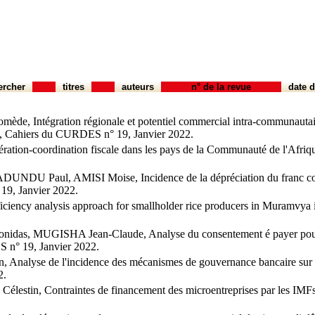
ercher
titres
auteurs
n° de la revue
date d
tégration régionale et potentiel commercial intra-communautaire da
33, Cahiers du CURDES n° 19, Janvier 2022.
on-coordination fiscale dans les pays de la Communauté de l'Afriqu
Paul, AMISI Moise, Incidence de la dépréciation du franc congola
19, Janvier 2022.
cy analysis approach for smallholder rice producers in Muramvya 
UGISHA Jean-Claude, Analyse du consentement é payer pour les se
 n° 19, Janvier 2022.
alyse de l'incidence des mécanismes de gouvernance bancaire sur l
2.
 Contraintes de financement des microentreprises par les IMFs a