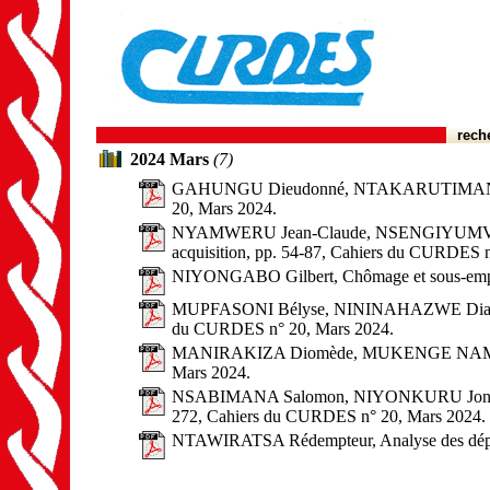
rech
2024 Mars
(7)
GAHUNGU Dieudonné, NTAKARUTIMANA Dieudon
20, Mars 2024.
NYAMWERU Jean-Claude, NSENGIYUMVA Théogèn
acquisition, pp. 54-87, Cahiers du CURDES 
NIYONGABO Gilbert, Chômage et sous-emplo
MUPFASONI Bélyse, NININAHAZWE Diane, La par
du CURDES n° 20, Mars 2024.
MANIRAKIZA Diomède, MUKENGE NAMUBAMBA
Mars 2024.
NSABIMANA Salomon, NIYONKURU Jonas, Incid
272, Cahiers du CURDES n° 20, Mars 2024.
NTAWIRATSA Rédempteur, Analyse des dépens