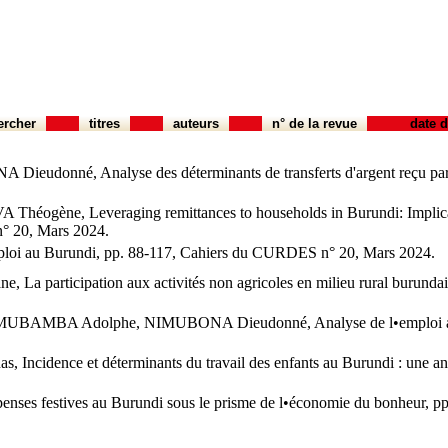
ercher
titres
auteurs
n° de la revue
date d
né, Analyse des déterminants de transferts d'argent reçu par l
e, Leveraging remittances to households in Burundi: Implication
n° 20, Mars 2024.
i au Burundi, pp. 88-117, Cahiers du CURDES n° 20, Mars 2024.
ticipation aux activités non agricoles en milieu rural burundais : 
 Adolphe, NIMUBONA Dieudonné, Analyse de l•emploi agricol
ence et déterminants du travail des enfants au Burundi : une anal
es festives au Burundi sous le prisme de l•économie du bonheur, p