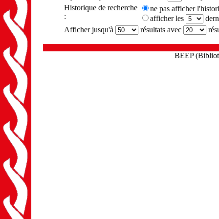
Historique de recherche
ne pas afficher l'histo
:
afficher les
dern
Afficher jusqu'à
résultats avec
résu
BEEP (Biblioth