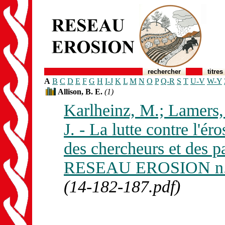
rechercher
titres
A
B
C
D
E
F
G
H
I-J
K
L
M
N
O
P
Q-R
S
T
U-V
W-Y
Allison, B. E.
(1)
Karlheinz, M.; Lamers, 
J. - La lutte contre l'ér
des chercheurs et des p
RESEAU EROSION n. 
(14-182-187.pdf)