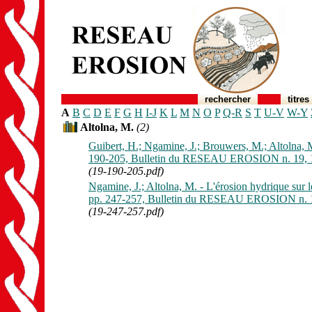
rechercher
titres
A
B
C
D
E
F
G
H
I-J
K
L
M
N
O
P
Q-R
S
T
U-V
W-Y
Altolna, M.
(2)
Guibert, H.; Ngamine, J.; Brouwers, M.; Altolna, M.
190-205, Bulletin du RESEAU EROSION n. 19, 
(19-190-205.pdf)
Ngamine, J.; Altolna, M. - L'érosion hydrique sur l
pp. 247-257, Bulletin du RESEAU EROSION n. 1
(19-247-257.pdf)