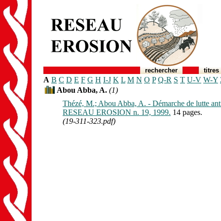
rechercher
titres
A
B
C
D
E
F
G
H
I-J
K
L
M
N
O
P
Q-R
S
T
U-V
W-Y
Abou Abba, A.
(1)
Thézé, M.; Abou Abba, A. - Démarche de lutte anti
RESEAU EROSION n. 19, 1999.
14 pages.
(19-311-323.pdf)