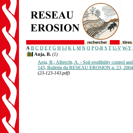
rechercher
titres
A
B
C
D
E
F
G
H
I-J
K
L
M
N
O
P
Q-R
S
T
U-V
W-Y
Anja, B.
(1)
Anja, B.; Albrecht, A. - Soil erodibility control an
143, Bulletin du RESEAU EROSION n. 23, 2004
(23-123-143.pdf)