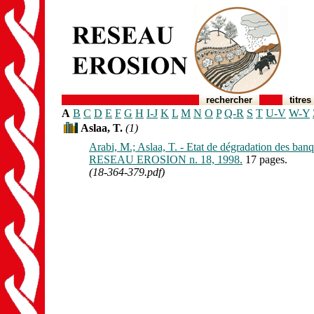
rechercher
titres
A
B
C
D
E
F
G
H
I-J
K
L
M
N
O
P
Q-R
S
T
U-V
W-Y
Aslaa, T.
(1)
Arabi, M.; Aslaa, T. - Etat de dégradation des banq
RESEAU EROSION n. 18, 1998.
17 pages.
(18-364-379.pdf)