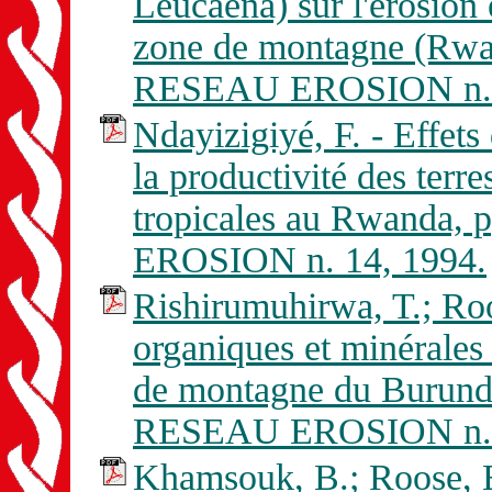
Leucaena) sur l'érosion 
zone de montagne (Rwan
RESEAU EROSION n. 
Ndayizigiyé, F. - Effets 
la productivité des terr
tropicales au Rwanda, 
EROSION n. 14, 1994.
Rishirumuhirwa, T.; Roo
organiques et minérales s
de montagne du Burundi
RESEAU EROSION n. 
Khamsouk, B.; Roose, E.