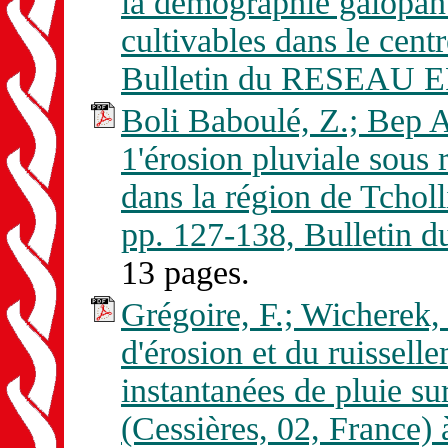
la démographie galopante
cultivables dans le cent
Bulletin du RESEAU E
Boli Baboulé, Z.; Bep A
1'érosion pluviale sous 
dans la région de Tcho
pp. 127-138, Bulletin
13 pages.
Grégoire, F.; Wicherek,
d'érosion et du ruisselle
instantanées de pluie s
(Cessières, 02, France) 