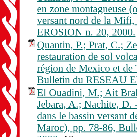
en zone montagneuse (o
versant nord de la Mif
EROSION n. 20, 2000.
Quantin, P.; Prat, C.; Z
restauration de sol volc
région de Mexico et de 
Bulletin du RESEAU E
El Ouadini, M.; Ait Br
Jebara, A.; Nachite, D. 
dans le bassin versant d
Maroc), pp. 78-86, Bu