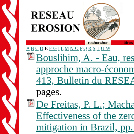
rechercher
titres
A
B
C
D
E
F-G
I
L
M
N-O
P
Q
R
S
T
U-W
Bouslihim, A. - Eau, res
approche macro-économi
413, Bulletin du RES
pages.
De Freitas, P. L.; Macha
Effectiveness of the zer
mitigation in Brazil, 