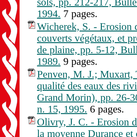
sols, pp. 212-217, Bu
1994.
7 pages.
Wicherek, S. - Erosion d
couverts végétaux, et p
de plaine, pp. 5-12, 
1989.
9 pages.
Penven, M. J.; Muxart, T
qualité des eaux des riv
Grand Morin), pp. 26
n. 15, 1995.
6 pages.
Olivry, J. C. - Erosion d
la moyenne Durance et 