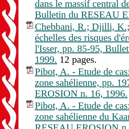
dans le massif central d
Bulletin du RESEAU E
Chebbani, R.; Djilli, K.
échelles des risques d'é
l'Isser, pp. 85-95, Bu
1999.
12 pages.
Pibot, A. - Etude de cas:
zone sahélienne, pp. 1
EROSION n. 16, 1996.
Pibot, A. - Etude de cas:
zone sahélienne du Kaar
RESEAU EROSION n. 