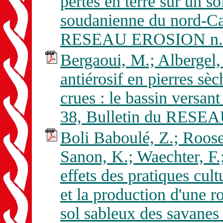
pertes en terre sur un s
soudanienne du nord-Ca
RESEAU EROSION n. 
Bergaoui, M.; Albergel,
antiérosif en pierres sèc
crues : le bassin versan
38, Bulletin du RESE
Boli Baboulé, Z.; Roose
Sanon, K.; Waechter, F.;
effets des pratiques cult
et la production d'une r
sol sableux des savane