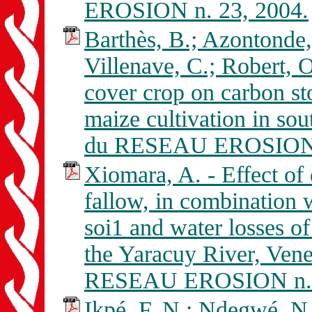
EROSION n. 23, 2004.
Barthès, B.; Azontonde, 
Villenave, C.; Robert, O
cover crop on carbon sto
maize cultivation in so
du RESEAU EROSION n
Xiomara, A. - Effect of
fallow, in combination 
soi1 and water losses of 
the Yaracuy River, Vene
RESEAU EROSION n. 
Ikpé, F. N.; Ndegwé, N. 