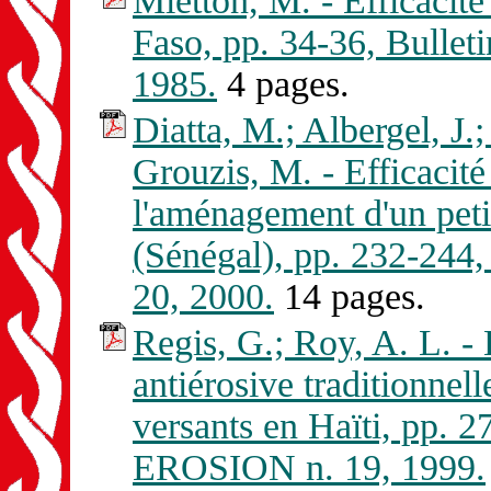
Mietton, M. - Efficacité
Faso, pp. 34-36, Bull
1985.
4 pages.
Diatta, M.; Albergel, J.;
Grouzis, M. - Efficacité
l'aménagement d'un pet
(Sénégal), pp. 232-24
20, 2000.
14 pages.
Regis, G.; Roy, A. L. - E
antiérosive traditionnel
versants en Haïti, pp.
EROSION n. 19, 1999.