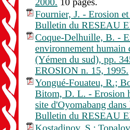
2000.
10 pages.
Fournier, J. - Erosion et
Bulletin du RESEAU E
Coque-Delhuille, B. - Er
environnement humain d
(Yémen du sud), pp. 3
EROSION n. 15, 1995.
Yongué-Fouateu, R.; Bo
Bitom, D. L. - Erosion h
site d'Oyomabang dans l
Bulletin du RESEAU E
Kostadinov, S.; Topalov