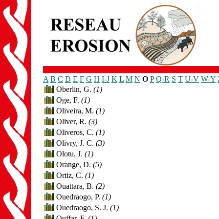
A
B
C
D
E
F
G
H
I-J
K
L
M
N
O
P
Q-R
S
T
U-V
W-Y
Oberlin, G.
(1)
Oge, F.
(1)
Oliveira, M.
(1)
Oliver, R.
(3)
Oliveros, C.
(1)
Olivry, J. C.
(3)
Olotu, J.
(1)
Orange, D.
(5)
Ortiz, C.
(1)
Ouattara, B.
(2)
Ouedraogo, P.
(1)
Ouedraogo, S. J.
(1)
Ouffar, F.
(1)