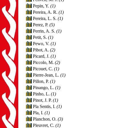
Pepin, Y.
(1)
Pereira, A. R.
(1)
Pereira, L. S.
(1)
Perez, P.
(5)
Perrin, A. S.
(1)
Petit, S.
(1)
Pewo, V.
(1)
Pibot, A.
(2)
Picard, J.
(1)
Piccolo, M.
(2)
Picouet, C.
(1)
Pierre-Jean, L.
(1)
Pillon, P.
(1)
Pinango, L.
(1)
Pinho, L.
(1)
Pinot, J. P.
(1)
Pla Sentis, I.
(1)
Pla, I.
(1)
Planchon, O.
(3)
Pleuvret, C.
(1)