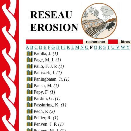
rechercher
titres
A
B
C
D
E
F
G
H
I-J
K
L
M
N
O
P
Q-R
S
T
U-V
W-Y
Padilla, J.
(1)
Page, M. J.
(1)
Pallo, F. J. P.
(1)
Paluszek, J.
(1)
Paningbatan, Jr.
(1)
Pansu, M.
(1)
Papy, F.
(1)
Pardini, G.
(1)
Passinring, K.
(1)
Pech, P.
(2)
Peltier, R.
(1)
Penven, J. P.
(1)
Penven, M. J.
(1)