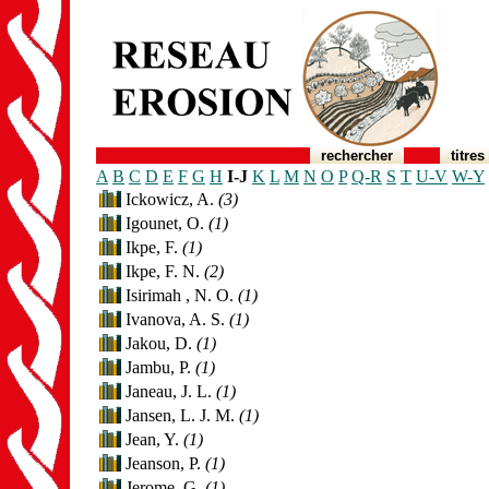
rechercher
titres
A
B
C
D
E
F
G
H
I-J
K
L
M
N
O
P
Q-R
S
T
U-V
W-Y
Ickowicz, A.
(3)
Igounet, O.
(1)
Ikpe, F.
(1)
Ikpe, F. N.
(2)
Isirimah , N. O.
(1)
Ivanova, A. S.
(1)
Jakou, D.
(1)
Jambu, P.
(1)
Janeau, J. L.
(1)
Jansen, L. J. M.
(1)
Jean, Y.
(1)
Jeanson, P.
(1)
Jerome, G.
(1)