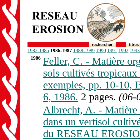
rechercher
titres
1982-1985
1986-1987
1988-1989
1990
1991
1992
1993
1986
Feller, C. - Matière o
sols cultivés tropicaux
exemples, pp. 10-10
6, 1986.
2 pages.
(06-
Albrecht, A. - Matière
dans un vertisol cultiv
du RESEAU EROSION 