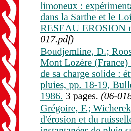
limoneux : expériment
dans la Sarthe et le Lo
RESEAU EROSION n.
017.pdf)
Boudjemline, D.; Roose
Mont Lozère (France) s
de sa charge solide : 
pluies, pp. 18-19, B
1986.
3 pages.
(06-018
Grégoire, F.; Wicherek
d'érosion et du ruissel
instantanées de pluie 