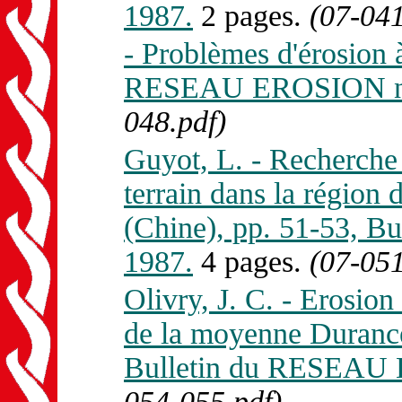
1987.
2 pages.
(07-041
- Problèmes d'érosion 
RESEAU EROSION n.
048.pdf)
Guyot, L. - Recherche 
terrain dans la région 
(Chine), pp. 51-53, 
1987.
4 pages.
(07-051
Olivry, J. C. - Erosion 
de la moyenne Durance
Bulletin du RESEAU 
054-055.pdf)