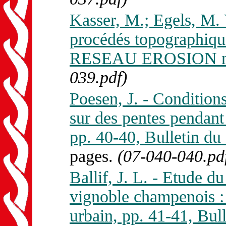
Kasser, M.; Egels, M. 
procédés topographique
RESEAU EROSION n.
039.pdf)
Poesen, J. - Condition
sur des pentes pendant
pp. 40-40, Bulletin 
pages.
(07-040-040.pd
Ballif, J. L. - Etude du
vignoble champenois : 
urbain, pp. 41-41, B