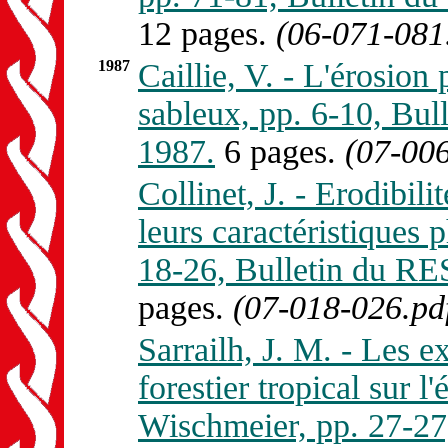
12 pages.
(06-071-081
1987
Caillie, V. - L'érosion
sableux, pp. 6-10, B
1987.
6 pages.
(07-006
Collinet, J. - Erodibili
leurs caractéristiques p
18-26, Bulletin du 
pages.
(07-018-026.pd
Sarrailh, J. M. - Les 
forestier tropical sur l'
Wischmeier, pp. 27-