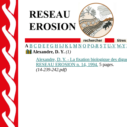
rechercher
titres
A
B
C
D
E
F
G
H
I-J
K
L
M
N
O
P
Q-R
S
T
U-V
W-Y
Alexandre, D. Y.
(1)
Alexandre, D. Y. - La fixation biologique des digue
RESEAU EROSION n. 14, 1994.
5 pages.
(14-239-242.pdf)