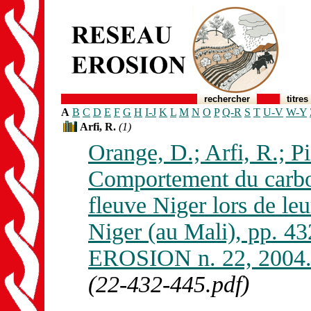
rechercher
titres
A
B
C
D
E
F
G
H
I-J
K
L
M
N
O
P
Q-R
S
T
U-V
W-Y
Arfi, R.
(1)
Orange, D.; Arfi, R.; Pi
Comportement du carbo
fleuve Niger lors de leu
Niger (au Mali), pp. 
EROSION n. 22, 2004
(22-432-445.pdf)