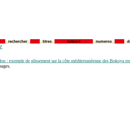
rechercher
titres
auteurs
numeros
d
Z
alou : exemple de glissement sur la côte méditerranéenne des Bokoya ent
pages.