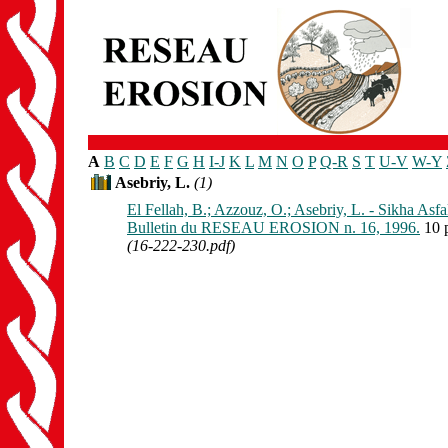
A
B
C
D
E
F
G
H
I-J
K
L
M
N
O
P
Q-R
S
T
U-V
W-Y
Asebriy, L.
(1)
El Fellah, B.; Azzouz, O.; Asebriy, L. - Sikha Asf
Bulletin du RESEAU EROSION n. 16, 1996.
10 
(16-222-230.pdf)