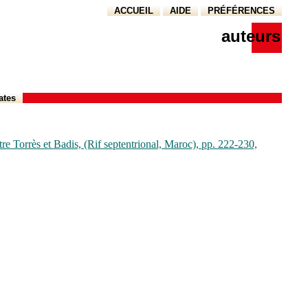
ACCUEIL
AIDE
PRÉFÉRENCES
auteurs
ates
re Torrès et Badis, (Rif septentrional, Maroc), pp. 222-230,