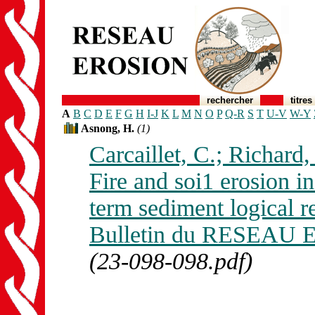
rechercher
titres
A
B
C
D
E
F
G
H
I-J
K
L
M
N
O
P
Q-R
S
T
U-V
W-Y
Asnong, H.
(1)
Carcaillet, C.; Richard,
Fire and soi1 erosion in
term sediment logical r
Bulletin du RESEAU E
(23-098-098.pdf)