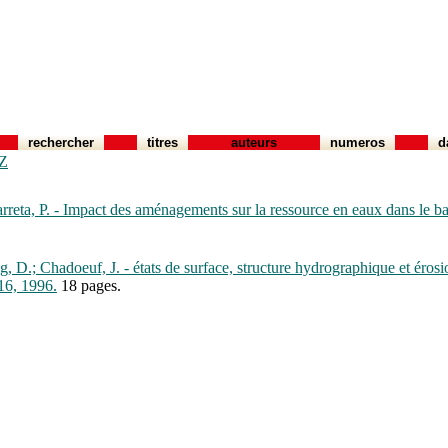
rechercher
titres
auteurs
numeros
d
Z
Garreta, P. - Impact des aménagements sur la ressource en eaux dans le b
g, D.; Chadoeuf, J. - états de surface, structure hydrographique et érosi
6, 1996.
18 pages.