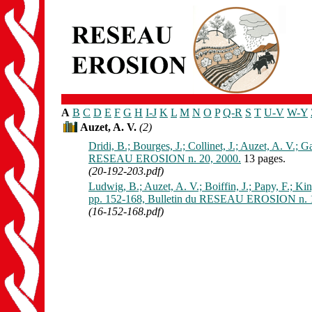
A
B
C
D
E
F
G
H
I-J
K
L
M
N
O
P
Q-R
S
T
U-V
W-Y
Auzet, A. V.
(2)
Dridi, B.; Bourges, J.; Collinet, J.; Auzet, A. V.; 
RESEAU EROSION n. 20, 2000.
13 pages.
(20-192-203.pdf)
Ludwig, B.; Auzet, A. V.; Boiffin, J.; Papy, F.; Kin
pp. 152-168, Bulletin du RESEAU EROSION n. 1
(16-152-168.pdf)