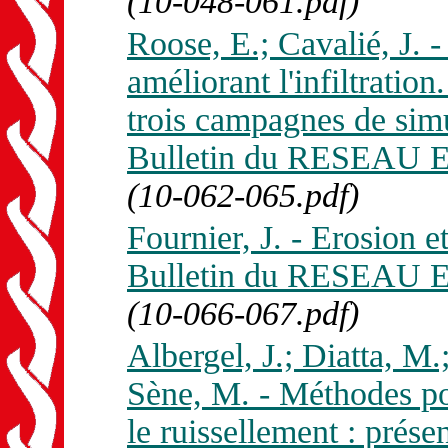
(10-048-061.pdf)
Roose, E.; Cavalié, J. 
améliorant l'infiltratio
trois campagnes de simu
Bulletin du RESEAU E
(10-062-065.pdf)
Fournier, J. - Erosion e
Bulletin du RESEAU E
(10-066-067.pdf)
Albergel, J.; Diatta, M.;
Sène, M. - Méthodes pour
le ruissellement : prés