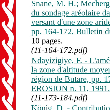
Snane, M. H.; Mechergu
du sondage aréolaire d
versant d'une zone arid
pp. 164-172, Bulleti
10 pages.
(11-164-172.pdf)
Ndayizigiye, F. - L'amé
la zone d'altitude moy
région de Butare, pp.
EROSION n. 11, 1991.
(11-173-184.pdf)
König, D. - Contributio