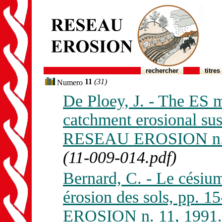
rechercher
titres
11
(31)
Numero
De Ploey, J. - The ES m
catchment erosional susc
RESEAU EROSION n. 
(11-009-014.pdf)
Bernard, C. - Le césium
érosion des sols, pp. 
EROSION n. 11, 1991.