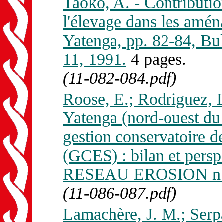
Taoko, A. - Contribution
l'élevage dans les amé
Yatenga, pp. 82-84, 
11, 1991.
4 pages.
(11-082-084.pdf)
Roose, E.; Rodriguez, 
Yatenga (nord-ouest du
gestion conservatoire de 
(GCES) : bilan et persp
RESEAU EROSION n. 
(11-086-087.pdf)
Lamachère, J. M.; Serpa