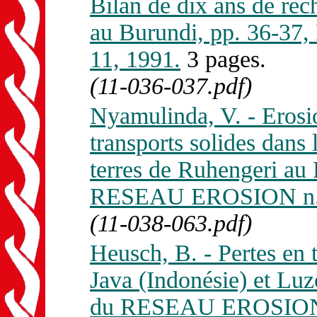
Bilan de dix ans de rec
au Burundi, pp. 36-3
11, 1991.
3 pages.
(11-036-037.pdf)
Nyamulinda, V. - Erosio
transports solides dans 
terres de Ruhengeri au
RESEAU EROSION n. 
(11-038-063.pdf)
Heusch, B. - Pertes en t
Java (Indonésie) et Luz
du RESEAU EROSION 