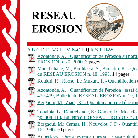
A
B
C
D
E
F-G
I
L
M
N-O
P
Q
R
S
T
U-W
Azontonde, A. - Quantification de l'érosion au nor
EROSION n. 20, 2000.
3 pages.
Moukhchane, M.; Bouhlassa, S.; Bouaddi, K. - Quant
du RESEAU EROSION n. 18, 1998.
14 pages.
Kouidri, R.; Roose, E.; Muxart, T. - Quantificatio
Azontonde, A. - Quantification de l'érosion : essai 
479-479, Bulletin du RESEAU EROSION n. 19, 1
Bergaoui, M.; Ziadi, K. - Quantification de l'éro
Touaibia, B.; Dautrebande, S.; Gomer, D.; Mostefaoui
pp. 408-418, Bulletin du RESEAU EROSION n. 1
Bergaoui, M.; Camus, H.; Nouvelot, J. F. - Quantif
16, 1996.
20 pages.
Aubert, G. - Quelques remarques sur la susceptibil