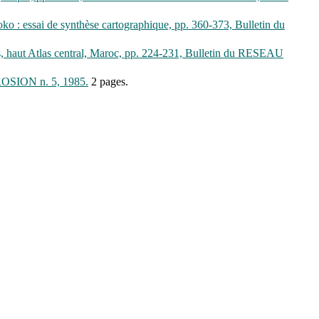
o : essai de synthèse cartographique, pp. 360-373, Bulletin du
riss, haut Atlas central, Maroc, pp. 224-231, Bulletin du RESEAU
 EROSION n. 5, 1985.
2 pages.