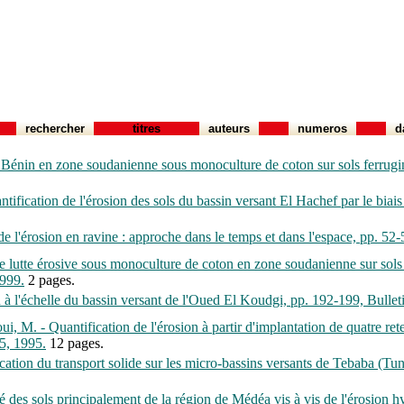
rechercher
titres
auteurs
numeros
d
d Bénin en zone soudanienne sous monoculture de coton sur sols ferru
ification de l'érosion des sols du bassin versant El Hachef par le bia
n de l'érosion en ravine : approche dans le temps et dans l'espace, p
de lutte érosive sous monoculture de coton en zone soudanienne sur sols
999.
2 pages.
sion à l'échelle du bassin versant de l'Oued El Koudgi, pp. 192-199, 
, M. - Quantification de l'érosion à partir d'implantation de quatre re
5, 1995.
12 pages.
ication du transport solide sur les micro-bassins versants de Tebaba 
ité des sols principalement de la région de Médéa vis à vis de l'éros