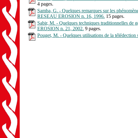
4 pages.
Samba, G. - Quelques remarques sur les phénomènes 
RESEAU EROSION n. 16, 1996.
15 pages.
Sabir, M. - Quelques techniques traditionnelles de g
EROSION n. 21, 2002.
9 pages.
Pouget, M. - Quelques utilisations de la télédecti