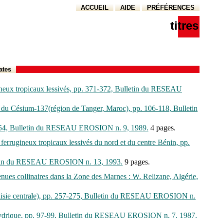
ACCUEIL
AIDE
PRÉFÉRENCES
titres
ates
gineux tropicaux lessivés, pp. 371-372, Bulletin du RESEAU
is du Césium-137(région de Tanger, Maroc), pp. 106-118, Bulletin
p. 52-54, Bulletin du RESEAU EROSION n. 9, 1989.
4 pages.
 ferrugineux tropicaux lessivés du nord et du centre Bénin, pp.
Bulletin du RESEAU EROSION n. 13, 1993.
9 pages.
tenues collinaires dans la Zone des Marnes : W. Relizane, Algérie,
(Tunisie centrale), pp. 257-275, Bulletin du RESEAU EROSION n.
ion hydrique, pp. 97-99, Bulletin du RESEAU EROSION n. 7, 1987.