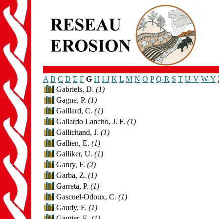
A
B
C
D
E
F
G
H
I-J
K
L
M
N
O
P
Q-R
S
T
U-V
W-Y
Gabriels, D.
(1)
Gagne, P.
(1)
Gaillard, C.
(1)
Gallardo Lancho, J. F.
(1)
Gallichand, J.
(1)
Gallien, E.
(1)
Galliker, U.
(1)
Ganry, F.
(2)
Garba, Z.
(1)
Garreta, P.
(1)
Gascuel-Odoux, C.
(1)
Gaudy, F.
(1)
Gautier, E.
(1)