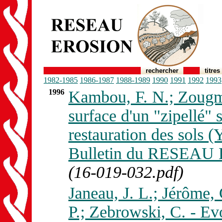
rechercher
titres
1982-1985
1986-1987
1988-1989
1990
1991
1992
1993
1996
Kambou, F. N.; Zougmo
surface d'un "zipellé" 
restauration des sols (
Bulletin du RESEAU 
(16-019-032.pdf)
Janeau, J. L.; Jérôme, 
P.; Zebrowski, C. - Evo