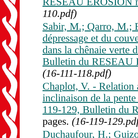
RESEAU EROSION n. 
110.pdf)
Sabir, M.; Qarro, M.; E
dépressage et du couver
dans la chênaie verte 
Bulletin du RESEAU 
(16-111-118.pdf)
Chaplot, V. - Relation 
inclinaison de la pente 
119-129, Bulletin d
pages.
(16-119-129.pdf
Duchaufour, H.; Guizol