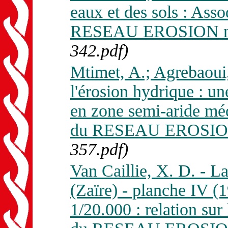
eaux et des sols : Asso
RESEAU EROSION n. 
342.pdf)
Mtimet, A.; Agrebaoui,
l'érosion hydrique : u
en zone semi-aride méd
du RESEAU EROSION 
357.pdf)
Van Caillie, X. D. - L
(Zaïre) - planche IV (
1/20.000 : relation sur 