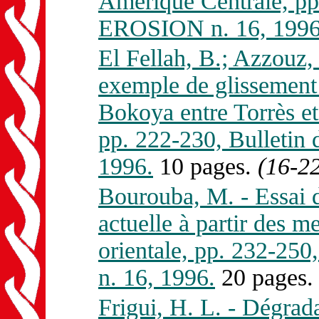
Amérique Centrale, p
EROSION n. 16, 1996
El Fellah, B.; Azzouz, 
exemple de glissement 
Bokoya entre Torrès et
pp. 222-230, Bullet
1996.
10 pages.
(16-2
Bourouba, M. - Essai d
actuelle à partir des m
orientale, pp. 232-2
n. 16, 1996.
20 pages
Frigui, H. L. - Dégrad