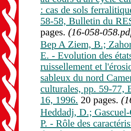
: cas de sols ferralitiq
58-58, Bulletin du 
pages.
(16-058-058.pd
Bep A Ziem, B.; Zahon
E. - Evolution des état
ruissellement et l'éros
sableux du nord Camer
culturales, pp. 59-7
16, 1996.
20 pages.
(1
Heddadj, D.; Gascuel-
P. - Rôle des caractéri