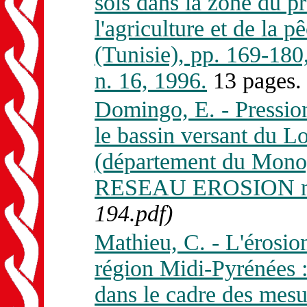
sols dans la zone du p
l'agriculture et de la 
(Tunisie), pp. 169-1
n. 16, 1996.
13 pages
Domingo, E. - Pression
le bassin versant du 
(département du Mono,
RESEAU EROSION n. 
194.pdf)
Mathieu, C. - L'érosio
région Midi-Pyrénées :
dans le cadre des mesu