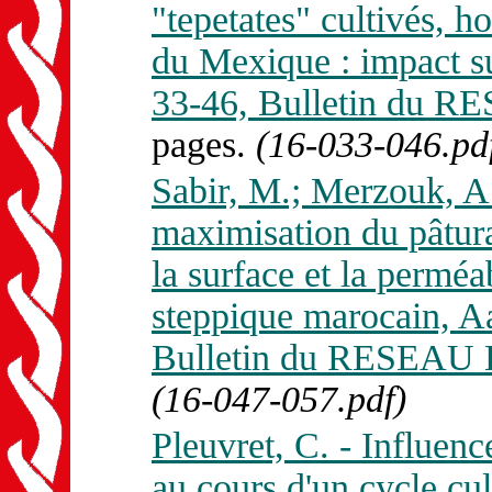
"tepetates" cultivés, h
du Mexique : impact sur
33-46, Bulletin du 
pages.
(16-033-046.pd
Sabir, M.; Merzouk, A.
maximisation du pâtura
la surface et la perméa
steppique marocain, A
Bulletin du RESEAU 
(16-047-057.pdf)
Pleuvret, C. - Influenc
au cours d'un cycle cult