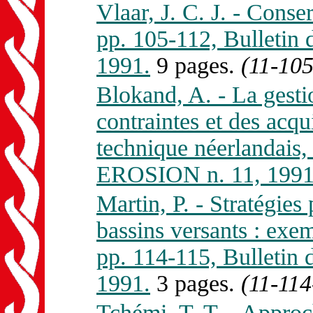
Vlaar, J. C. J. - Conse
pp. 105-112, Bullet
1991.
9 pages.
(11-105
Blokand, A. - La gestio
contraintes et des acqu
technique néerlandais
EROSION n. 11, 1991
Martin, P. - Stratégie
bassins versants : exe
pp. 114-115, Bullet
1991.
3 pages.
(11-114
Tchémi, T. T. - Appro