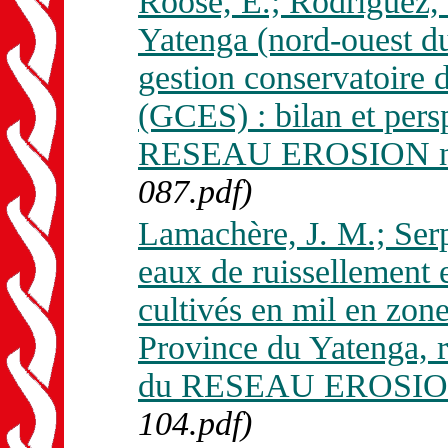
Roose, E.; Rodriguez,
Yatenga (nord-ouest du
gestion conservatoire de
(GCES) : bilan et pers
RESEAU EROSION n. 
087.pdf)
Lamachère, J. M.; Serp
eaux de ruissellement e
cultivés en mil en zon
Province du Yatenga, r
du RESEAU EROSION 
104.pdf)