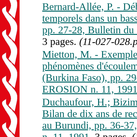
Bernard-Allée, P. - Débi
temporels dans un bas
pp. 27-28, Bulletin 
3 pages.
(11-027-028.p
Mietton, M. - Exemples
phénomènes d'écouleme
(Burkina Faso), pp. 
EROSION n. 11, 1991
Duchaufour, H.; Bizima
Bilan de dix ans de re
au Burundi, pp. 36-
n. 11, 1991.
3 pages.
(