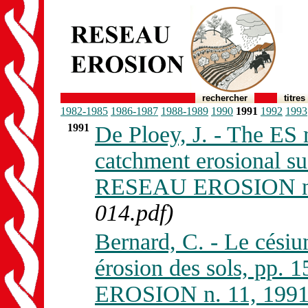
rechercher
titres
1982-1985
1986-1987
1988-1989
1990
1991
1992
1993
1991
De Ploey, J. - The ES 
catchment erosional sus
RESEAU EROSION n. 
014.pdf)
Bernard, C. - Le césiu
érosion des sols, pp.
EROSION n. 11, 1991