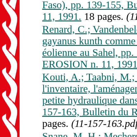
Faso), pp. 139-155,
11, 1991.
18 pages.
(1
Renard, C.; Vandenbel
gayanus kunth comme m
éolienne au Sahel, pp
EROSION n. 11, 1991
Kouti, A.; Taabni, M.; 
l'inventaire, l'aménage
petite hydraulique dans
157-163, Bulletin d
pages.
(11-157-163.pdf
Snane, M. H.; Mechergu