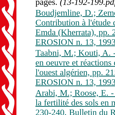
pages.
(13-192-199.pd
Boudjemline, D.; Zemo
Contribution à l'étude 
Emda (Kherrata), pp.
EROSION n. 13, 1993
Taabni, M.; Kouti, A. 
en oeuvre et réactions
l'ouest algérien, pp.
EROSION n. 13, 1993
Arabi, M.; Roose, E. - 
la fertilité des sols e
230-240, Bulletin d