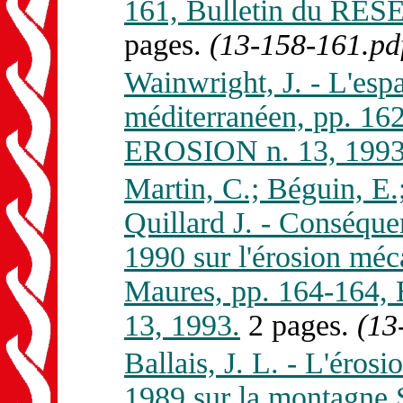
161, Bulletin du RE
pages.
(13-158-161.pd
Wainwright, J. - L'espa
méditerranéen, pp. 1
EROSION n. 13, 1993
Martin, C.; Béguin, E.
Quillard J. - Conséquen
1990 sur l'érosion méc
Maures, pp. 164-164
13, 1993.
2 pages.
(13
Ballais, J. L. - L'érosi
1989 sur la montagne S