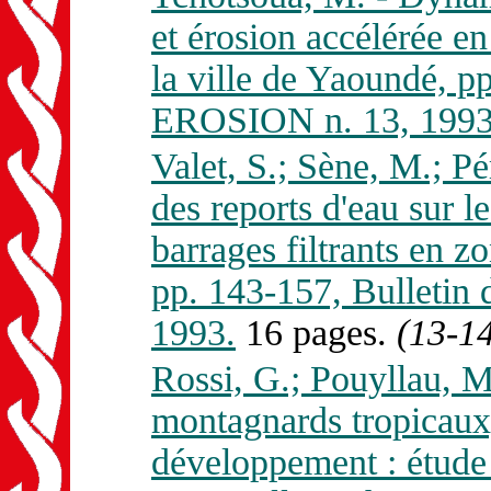
et érosion accélérée en
la ville de Yaoundé, 
EROSION n. 13, 1993
Valet, S.; Sène, M.; Pér
des reports d'eau sur le
barrages filtrants en 
pp. 143-157, Bullet
1993.
16 pages.
(13-1
Rossi, G.; Pouyllau, 
montagnards tropicaux, 
développement : étude