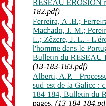
RESEAU EROSION n. 
182.pdf)
Ferreira, A .B.; Ferrei
Machado, J. M.; Perei
L.; Zêzere, J. L. - L'ér
l'homme dans le Portu
Bulletin du RESEAU 
(13-183-183.pdf)
Alberti, A.P. - Process
sud-est de la Galice : 
184-184, Bulletin d
pages.
(13-184-184.pd