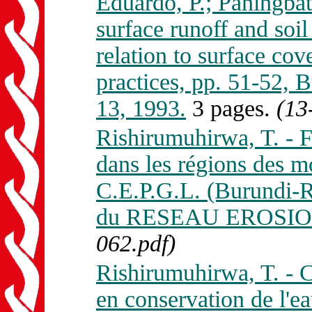
Eduardo, P.; Paningbata
surface runoff and soil 
relation to surface cov
practices, pp. 51-52
13, 1993.
3 pages.
(13
Rishirumuhirwa, T. - F
dans les régions des m
C.E.P.G.L. (Burundi-R
du RESEAU EROSION 
062.pdf)
Rishirumuhirwa, T. - C
en conservation de l'ea