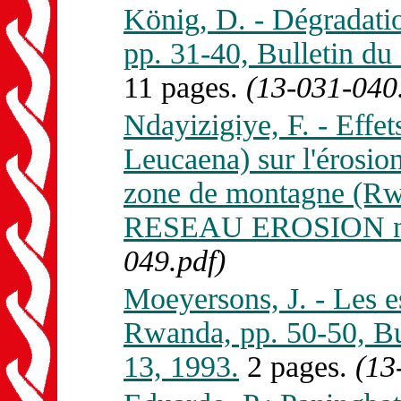
König, D. - Dégradatio
pp. 31-40, Bulletin 
11 pages.
(13-031-040
Ndayizigiye, F. - Effet
Leucaena) sur l'érosion
zone de montagne (Rwa
RESEAU EROSION n. 
049.pdf)
Moeyersons, J. - Les es
Rwanda, pp. 50-50, 
13, 1993.
2 pages.
(13