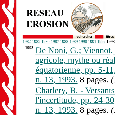
rechercher
titres
1982-1985
1986-1987
1988-1989
1990
1991
1992
1993
1993
De Noni, G.; Viennot, 
agricole, mythe ou réal
équatorienne, pp. 5-
n. 13, 1993.
8 pages.
(
Charlery, B. - Versant
l'incertitude, pp. 2
n. 13, 1993.
8 pages.
(