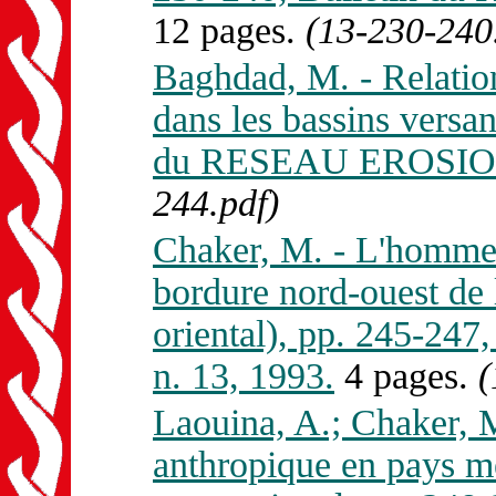
12 pages.
(13-230-240
Baghdad, M. - Relation
dans les bassins versan
du RESEAU EROSION 
244.pdf)
Chaker, M. - L'homme 
bordure nord-ouest de 
oriental), pp. 245-2
n. 13, 1993.
4 pages.
(
Laouina, A.; Chaker, M
anthropique en pays mé