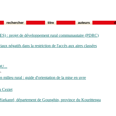
rechercher
titre
auteurs
d
GES) : projet de développement rural communautaire (PDRC)
aux négatifs dans la restriction de l'accès aux aires classées
U...
.
 milieu rural : guide d'orientation de la mise en uvre
u Ceziet
de Yarkanré, département de Gounghin, province du Kourittenga