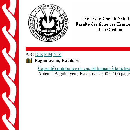
A-C
D-E
F-M
N-Z
Baguidayem, Kalakassi
Capacité contributive du capital humain à la riche
Auteur : Baguidayem, Kalakassi - 2002, 105 page