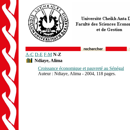
rechercher
A-C
D-E
F-M
N-Z
Ndiaye, Alima
Croissance économique et pauvreté au Sénégal
Auteur : Ndiaye, Alima - 2004, 118 pages.