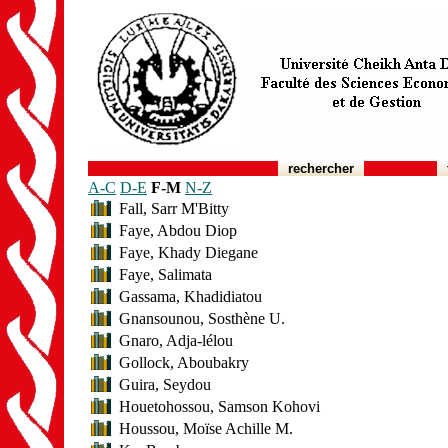
rechercher
A-C
D-E
F-M
N-Z
Fall, Sarr M'Bitty
Faye, Abdou Diop
Faye, Khady Diegane
Faye, Salimata
Gassama, Khadidiatou
Gnansounou, Sosthène U.
Gnaro, Adja-lélou
Gollock, Aboubakry
Guira, Seydou
Houetohossou, Samson Kohovi
Houssou, Moïse Achille M.