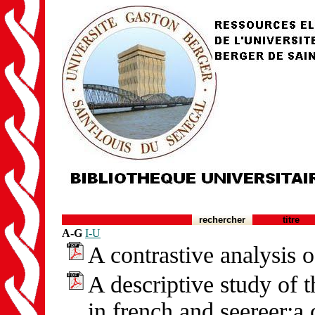
rechercher
titre
A-G
I-U
A contrastive analysis 
A descriptive study of t
in french and seereer:a