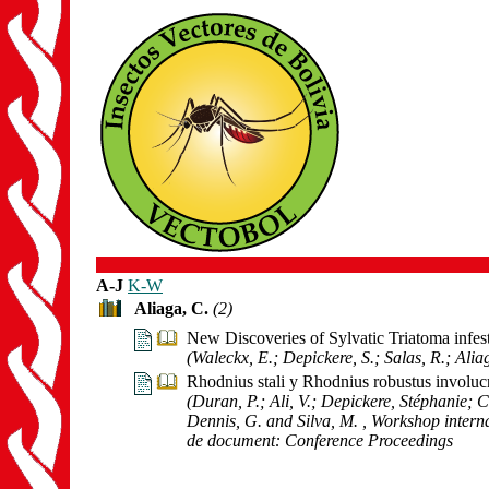
A-J
K-W
Aliaga, C.
(2)
New Discoveries of Sylvatic Triatoma infe
(Waleckx, E.; Depickere, S.; Salas, R.; Alia
Rhodnius stali y Rhodnius robustus involuc
(Duran, P.; Ali, V.; Depickere, Stéphanie; 
Dennis, G. and Silva, M.
, Workshop intern
de document: Conference Proceedings