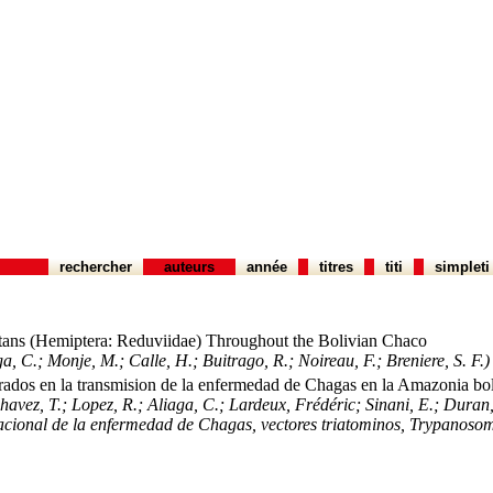
rechercher
auteurs
année
titres
titi
simpleti
stans (Hemiptera: Reduviidae) Throughout the Bolivian Chaco
ga, C.; Monje, M.; Calle, H.; Buitrago, R.; Noireau, F.; Breniere, S. F.)
rados en la transmision de la enfermedad de Chagas en la Amazonia bo
Chavez, T.; Lopez, R.; Aliaga, C.; Lardeux, Frédéric; Sinani, E.; Duran
acional de la enfermedad de Chagas, vectores triatominos, Trypanosoma