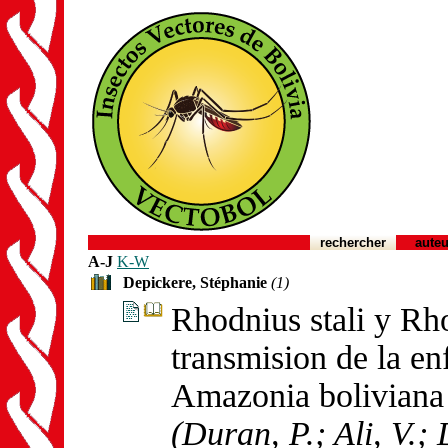
rechercher
auteu
A-J
K-W
Depickere, Stéphanie
(1)
Rhodnius stali y Rh
transmision de la e
Amazonia boliviana
(Duran, P.; Ali, V.;