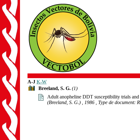
A-J
K-W
Breeland, S. G.
(1)
Adult anopheline DDT susceptibility trials and 
(Breeland, S. G.)
, 1986
, Type de document: R