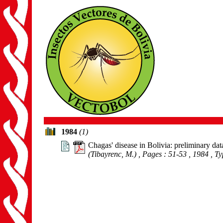
1984
(1)
Chagas' disease in Bolivia: preliminary da
(Tibayrenc, M.)
, Pages : 51-53
, 1984
, T