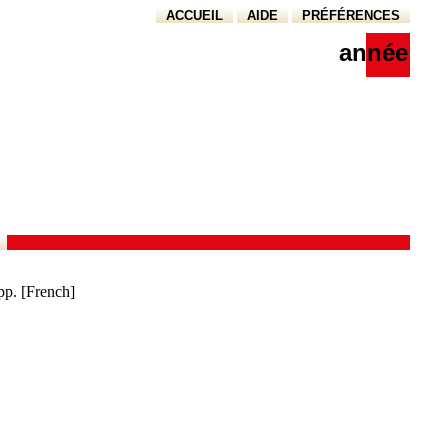
ACCUEIL
AIDE
PRÉFÉRENCES
année
pp. [French]