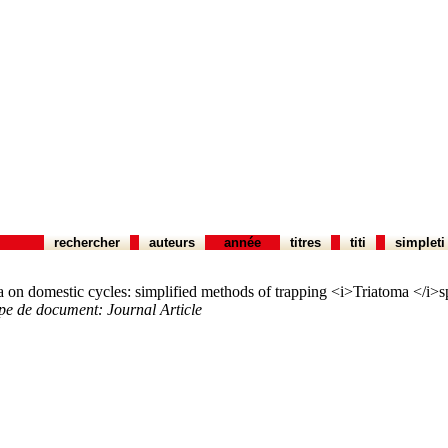
rechercher
auteurs
année
titres
titi
simpleti
ta on domestic cycles: simplified methods of trapping <i>Triatoma </i>s
ype de document: Journal Article