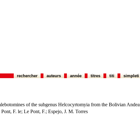
rechercher
auteurs
année
titres
titi
simpleti
hlebotomines of the subgenus Helcocyrtomyia from the Bolivian Andean
 Pont, F. le; Le Pont, F.; Espejo, J. M. Torres