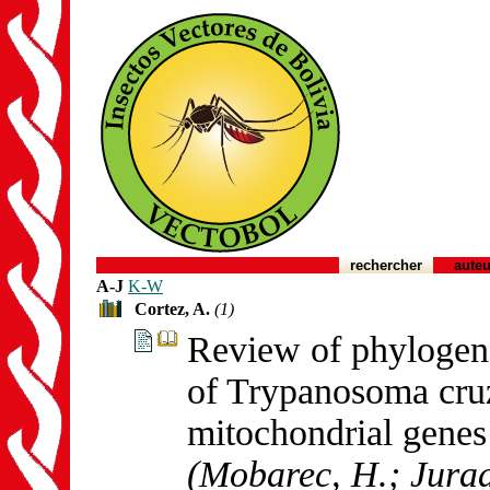
rechercher
auteu
A-J
K-W
Cortez, A.
(1)
Review of phylogene
of Trypanosoma cruz
mitochondrial genes
(Mobarec, H.; Jurad