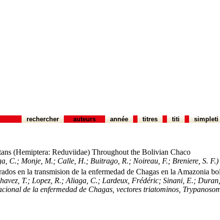
rechercher
auteurs
année
titres
titi
simpleti
stans (Hemiptera: Reduviidae) Throughout the Bolivian Chaco
ga, C.; Monje, M.; Calle, H.; Buitrago, R.; Noireau, F.; Breniere, S. F.)
rados en la transmision de la enfermedad de Chagas en la Amazonia bo
Chavez, T.; Lopez, R.; Aliaga, C.; Lardeux, Frédéric; Sinani, E.; Duran
acional de la enfermedad de Chagas, vectores triatominos, Trypanosoma