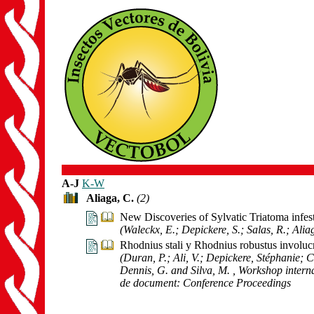
A-J
K-W
Aliaga, C.
(2)
New Discoveries of Sylvatic Triatoma infe
(Waleckx, E.; Depickere, S.; Salas, R.; Alia
Rhodnius stali y Rhodnius robustus involuc
(Duran, P.; Ali, V.; Depickere, Stéphanie; 
Dennis, G. and Silva, M.
, Workshop intern
de document: Conference Proceedings