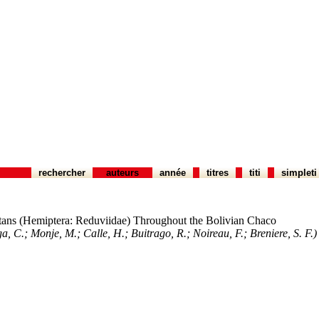
rechercher
auteurs
année
titres
titi
simpleti
stans (Hemiptera: Reduviidae) Throughout the Bolivian Chaco
ga, C.; Monje, M.; Calle, H.; Buitrago, R.; Noireau, F.; Breniere, S. F.)