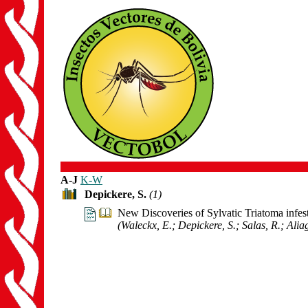
A-J
K-W
Depickere, S.
(1)
New Discoveries of Sylvatic Triatoma infe
(Waleckx, E.; Depickere, S.; Salas, R.; Alia