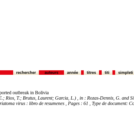
rechercher
auteurs
année
titres
titi
simpleti
eported outbreak in Bolivia
E.; Rios, T.; Brutus, Laurent; Garcia, L.)
, in : Rozas-Dennis, G. and Si
riatoma virus : libro de resumenes
, Pages : 61
, Type de document: C