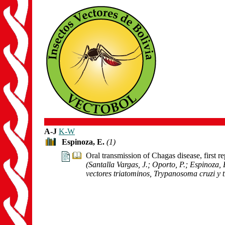
A-J
K-W
Espinoza, E.
(1)
Oral transmission of Chagas disease, first r
(Santalla Vargas, J.; Oporto, P.; Espinoza, 
vectores triatominos, Trypanosoma cruzi y t